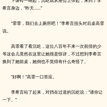
下课铃一响起，沉屹就从座位上弹起，来到了李
希言身边，“昨天……”
“霏霏，我们去上厕所吧！”李希言扭头对后桌高霏
说。
高霏看了看沉屹，这位八百年不来一次前排的少
爷这会儿竟然在这里让她很是惊讶，不过想到李希言
换到了她前桌，她倒也不觉得有什么奇怪了。
“好啊！”高霏一口答应。
李希言站了起来，对挡在过道的沉屹说：“请你让
一下。”