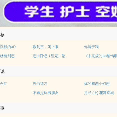
推荐
沉默的ai》
数到三，闭上眼
你属于我
移情别恋
恋ai日记（甜宠）繁
《未完成的ba黎情
小说
合症
告白练习
妳的初恋小幻想
不再是妳男朋友
月寻 (上) 花舞京城
小事