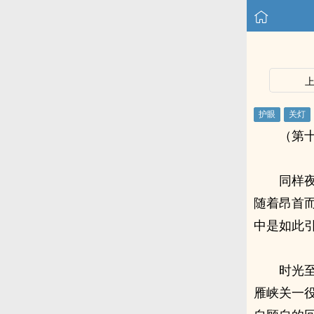
（第十
同样
随着昂首
中是如此
时光
雁峡关一