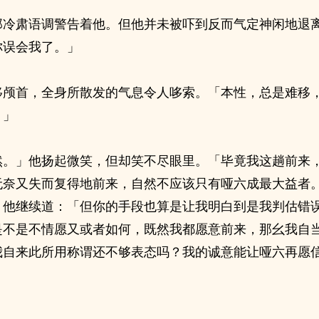
那冷肃语调警告着他。但他并未被吓到反而气定神闲地退
你误会我了。」
移颅首，全身所散发的气息令人哆索。「本性，总是难移
。」
然。」他扬起微笑，但却笑不尽眼里。「毕竟我这趟前来
无奈又失而复得地前来，自然不应该只有哑六成最大益者
，他继续道：「但你的手段也算是让我明白到是我判估错
是不是不情愿又或者如何，既然我都愿意前来，那幺我自
我自来此所用称谓还不够表态吗？我的诚意能让哑六再愿