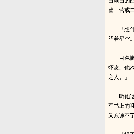
自顾自的
管一营或
「想
望着星空
目色
怀念。他
之人。」
听他
军书上的
又原谅不