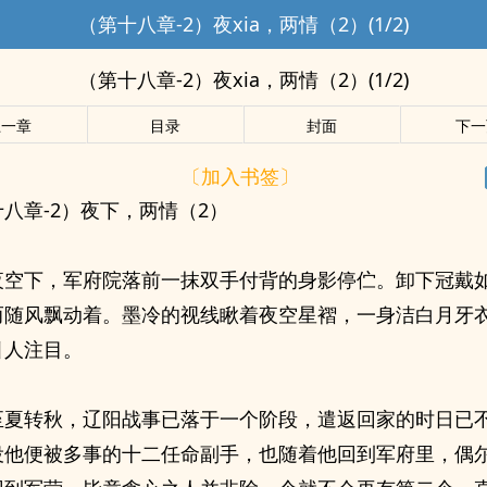
（第十八章-2）夜xia，两情（2）(1/2)
（第十八章-2）夜xia，两情（2）(1/2)
上一章
目录
封面
下一
〔加入书签〕
八章-2）夜下，两情（2）
夜空下，军府院落前一抹双手付背的身影停伫。卸下冠戴
而随风飘动着。墨冷的视线瞅着夜空星褶，一身洁白月牙
引人注目。
至夏转秋，辽阳战事已落于一个阶段，遣返回家的时日已
役他便被多事的十二任命副手，也随着他回到军府里，偶