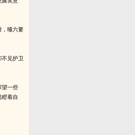
突露笑意
谢，哑六要
却不见护卫
探望一些
怒瞪着自