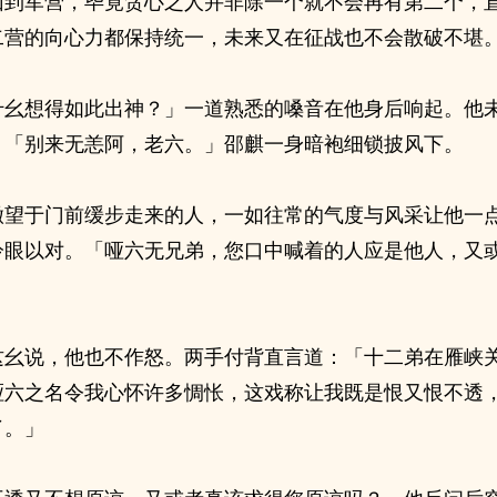
回到军营，毕竟贪心之人并非除一个就不会再有第二个，
二营的向心力都保持统一，未来又在征战也不会散破不堪
什幺想得如此出神？」一道熟悉的嗓音在他身后响起。他
。「别来无恙阿，老六。」邵麒一身暗袍细锁披风下。
撇望于门前缓步走来的人，一如往常的气度与风采让他一
冷眼以对。「哑六无兄弟，您口中喊着的人应是他人，又
这幺说，他也不作怒。两手付背直言道：「十二弟在雁峡
哑六之名令我心怀许多惆怅，这戏称让我既是恨又恨不透
了。」