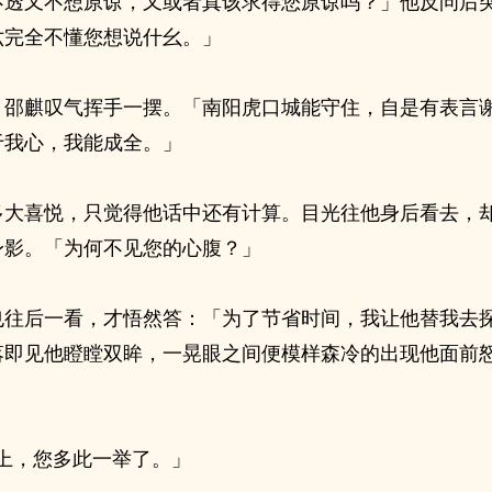
不透又不想原谅，又或者真该求得您原谅吗？」他反问后
六完全不懂您想说什幺。」
，邵麒叹气挥手一摆。「南阳虎口城能守住，自是有表言
于我心，我能成全。」
多大喜悦，只觉得他话中还有计算。目光往他身后看去，
身影。「为何不见您的心腹？」
也往后一看，才悟然答：「为了节省时间，我让他替我去
落即见他瞪瞠双眸，一晃眼之间便模样森冷的出现他面前
?上，您多此一举了。」