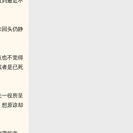
直到最近不
。
未回头仍静
点也不觉得
或者是已死
关一役所呈
，想原谅却