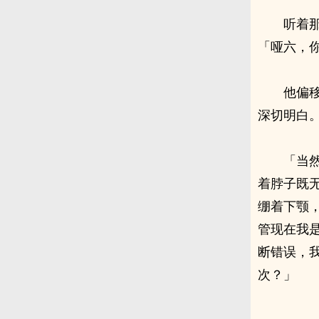
听着
「哑六，
他偏
深切明白
「当
着脖子既
绷着下颚
管现在我
断错误，
次？」