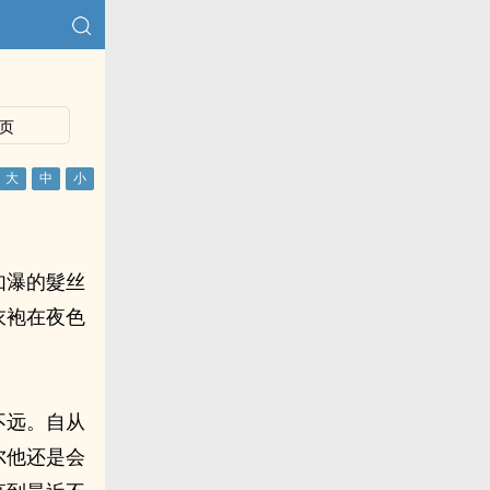
页
如瀑的髮丝
衣袍在夜色
不远。自从
尔他还是会