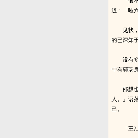
「恨
道：「哑
见状
的已深知
没有
中有郭玚
邵麒
人。」语
己。
「王