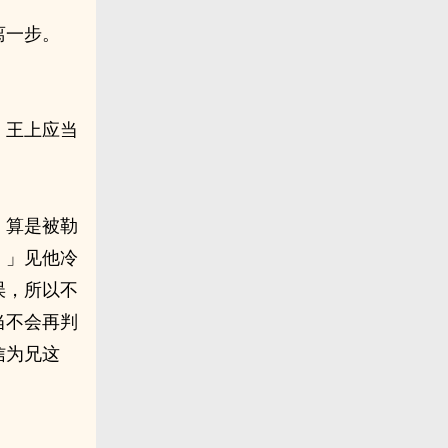
离一步。
，王上应当
，算是被勒
。」见他冷
误，所以不
当不会再判
信为兄这