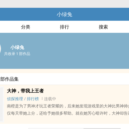
小绿兔
分类
排行
搜索
小绿兔
共收录 1 部作品
全部作品集
大神，带我上王者
侦探推理
/
排行榜
连载中
南橙是为了男神才玩王者荣耀的，后来她发现游戏里的大神比男神帅
仅每天带她上分，还给予她很多帮助。就在她芳心暗许时，大神却告
薄言。南橙(╯‵□′)╯︵┻━┻：“尼玛，你为何不早说。..