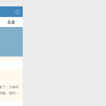
足迹
多了。大神不
诉她，他叫傅