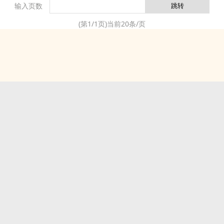
输入页数
(第
1
/
1
页)当前
20
条/页