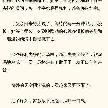
作痛。跑回药铺的路上，她脑子里纷乱地塞满了各种
尖锐的质问，每一个字都磨得锋利，准备掷向父亲。
可父亲回来得太晚了。等待的每一分钟都无比漫
长，她等了很久，久到她躁动的心跳在漫长的等待和
一遍遍的预演中慢慢沉下去。
那些锋利尖锐的开场白，渐渐失去了棱角，软塌
塌地糊成了一团，最终烂在了肚子里，发不出任何声
音。
窗外的天空阴沉沉的，看起来又要下雨了。
过了许久，罗莎放下汤匙，深呼一口气。