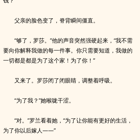
钱？”
父亲的脸色变了，脊背瞬间僵直。
“够了，罗莎。”他的声音突然强硬起来，“我不需
要向你解释我做的每一件事。你只需要知道，我做的
一切都是都是为了这个家！为了你！”
又来了。罗莎闭了闭眼睛，调整着呼吸。
“为了我？”她喉咙干涩。
“对。”罗兰看着她，“为了让你能有更好的生活，
为了你以后嫁人——”