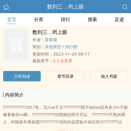
数到三，闭上眼
首页
分类
排行
搜索
足迹
数到三，闭上眼
作者：
蓉蓉喵
类别：
其他类型
/
排行榜
2023-11-26 08:17
更新时间：
最新章节：
5-3 全世界
立即阅读
章节目录
加入书架
内容简介
?????????????2017冬。无nue不文??????????我不知dao还有多少ri子能
够看着你ru睡，?????????????但我相信明天可以。??????????不熟的两
人，时隔多年再相遇???????????当时的远望如今就在前方????????点
tou之jiao的过往，这般jiao心的今ri????????????????????????「我想为