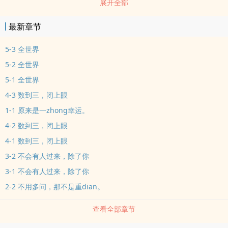
展开全部
妳，zuo点什幺。」??????????????我不是妳的全世界，??????????但我
想把全世界带到妳眼前。—About
最新章节
—————————————————————””????寒假万字短篇
nue作????高中文艺奖参赛作品(必填坑，请安心ru坐)????裹着糖衣的
5-3 全世界
nue文????过年会发胖，寒假不发糖(??ω??)????书封感谢温妮、晴时多
5-2 全世界
云偶阵雨，侵权删除———————蓉—蓉—喵—喵—叫
5-1 全世界
—————————””ri更。时间都是写参考用的wwwwww
4-3 数到三，闭上眼
1-1 原来是一zhong幸运。
4-2 数到三，闭上眼
4-1 数到三，闭上眼
3-2 不会有人过来，除了你
3-1 不会有人过来，除了你
2-2 不用多问，那不是重dian。
查看全部章节