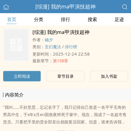
[综漫] 我的ma甲演技超神
首页
分类
排行
搜索
足迹
[综漫] 我的ma甲演技超神
作者：
岫夕
类别：
玄幻魔法
/
排行榜
2025-12-24 22:58
更新时间：
最新章节：
第158章
立即阅读
章节目录
加入书架
内容简介
"我叫……不好意思，忘记名字了，我只记得自己曾是一名平平无奇的
男高中生，于x年x月xri因熬夜猝死于家中。现在，我成了一名超市售
货员。只要把手里的货全部卖出就能复活回家。但是，谁来告诉我，
货架..如果您认为《[综漫] 我的ma甲演技超神》写得不错，请给您的