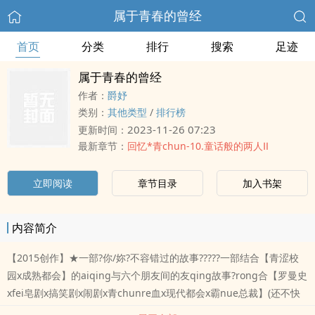
属于青春的曾经
首页
分类
排行
搜索
足迹
属于青春的曾经
作者：
爵妤
类别：
其他类型
/
排行榜
2023-11-26 07:23
更新时间：
最新章节：
回忆*青chun-10.童话般的两人Ⅱ
立即阅读
章节目录
加入书架
内容简介
【2015创作】★一部?你/妳?不容错过的故事?????一部结合【青涩校
园x成熟都会】的aiqing与六个朋友间的友qing故事?rong合【罗曼史
xfei皂剧x搞笑剧x闹剧x青chunre血x现代都会x霸nue总裁】(还不快
点点jin来看)?故事简介青chun，短暂，请及时把握「现在的你过得好