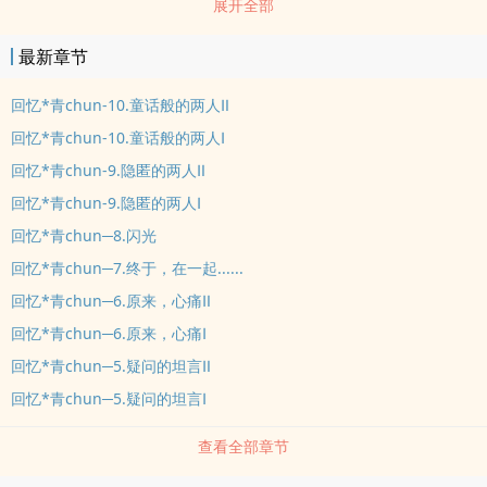
展开全部
吗?」「曾经很好，现在......」我淡笑。如今的她，存有的只剩jian
强，对于ai的信仰，早已不存在。回首过往，她对逝去的曾经不再抱
最新章节
着希望，那......他呢?青chun是抓在手心中的liu沙终究会逝去还是能
维繫现在，过去与未来的绳子将我们jinjin繫在一起一段致?消逝青
回忆*青chun-10.童话般的两人Ⅱ
chun的故事＂让我们一起见证这段青chun，面对他们崭新未来。＂?
回忆*青chun-10.童话般的两人Ⅰ
章回介绍【回忆*过往】1.路途2.成年礼，不再平凡的友谊3.纯友
回忆*青chun-9.隐匿的两人Ⅱ
谊?!4.回忆5.疑问的坦言6.原来，心痛7.终于，在一起......8.闪光9.隐匿
回忆*青chun-9.隐匿的两人Ⅰ
的两人?10.童话般的两人【徜徉*现在】待补?更新时间暂时停更（盗
回忆*青chun─8.闪光
心完结后会回来更这篇，想锁定故事的大大，麻烦帮忙收书支持一
下，包您近况绝不漏接！！！）?妤儿Talking时间欢迎大家坐下来留
回忆*青chun─7.终于，在一起......
言喔你/妳的留言对于我来说都是『世界宇宙超级无敌霹雳大的鼓励』
回忆*青chun─6.原来，心痛Ⅱ
也顺便让我知dao大家的想法，这样书写起来比较顺，所以更新也会
回忆*青chun─6.原来，心痛Ⅰ
变快快快来留言吧！！！快快来留言吧！！！快快来留言吧！！！欢
回忆*青chun─5.疑问的坦言Ⅱ
迎收书喔喔喔?此文文长，中后段极nue，请小心服用。###此书封为
回忆*青chun─5.疑问的坦言Ⅰ
自製，为网路上的图，若有侵权请告知，谢谢?
查看全部章节