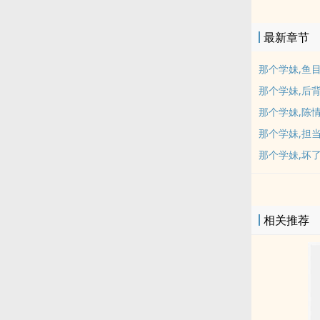
最新章节
那个学妹,鱼
那个学妹,后
那个学妹,陈
那个学妹,担
那个学妹,坏
相关推荐