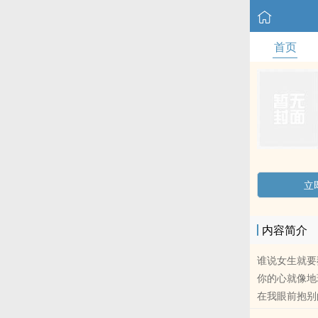
首页
立
内容简介
谁说女生就要
你的心就像地
在我眼前抱别