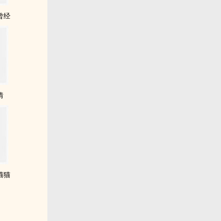
曾经
情
猫猫