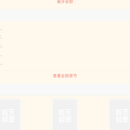
展开全部
目。
背。
情。
当。
了。
查看全部章节