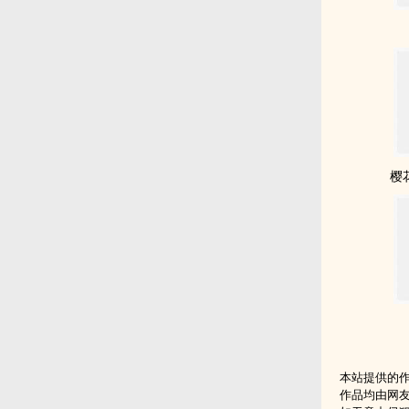
樱
本站提供的
作品均由网