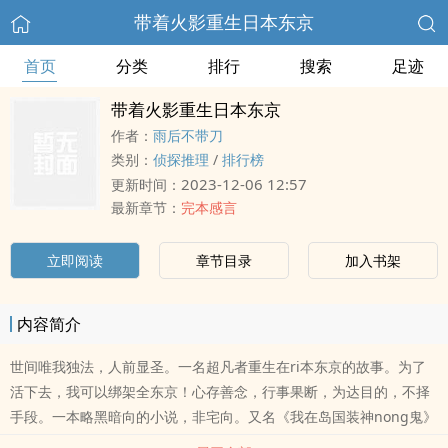
带着火影重生日本东京
首页
分类
排行
搜索
足迹
带着火影重生日本东京
作者：
雨后不带刀
类别：
侦探推理
/
排行榜
2023-12-06 12:57
更新时间：
最新章节：
完本感言
立即阅读
章节目录
加入书架
内容简介
世间唯我独法，人前显圣。一名超凡者重生在ri本东京的故事。为了
活下去，我可以绑架全东京！心存善念，行事果断，为达目的，不择
手段。一本略黑暗向的小说，非宅向。又名《我在岛国装神nong鬼》
《没看过火影也没关系..