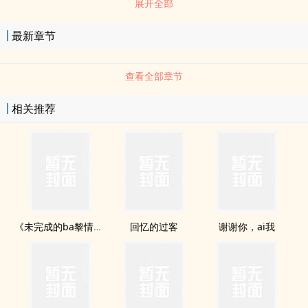
展开全部
千桎梏。这是一个退役职业选手，作为老鸟玩家在游戏里装bi的故
事。但命运当前，游戏nei外的他是否能够把握自己的选择，然后重新
最新章节
塑造自己的人生？“选择决定命运，命运编织未来。”
查看全部章节
相关推荐
《未完成的ba黎情歌》
回忆的过客
谢谢你，ai我